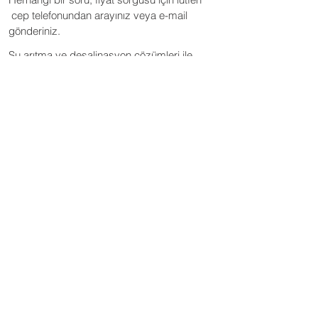
cep telefonundan arayınız veya e-mail
gönderiniz.
Su arıtma ve desalinasyon çözümleri ile
alakalı ihtiyaçlarınız için size yardımcı
olmak üzere buradayız.
Teklif talepleriniz için:
+90 544 683 22 82
BaK Endüstri, ürün ve hizmetlerimiz
hakkında sizinle iletişime geçebilmek
için bize sağladığınız iletişim
bilgilerine ihtiyaç duyar. İstediğiniz
zaman bu iletişim aboneliğinden
çıkabilirsiniz. Abonelikten nasıl
çıkılacağı, gizlilik uygulamalarımız ve
gizliliğinizi koruma taahhüdümüz
hakkında bilgi için lütfen Gizlilik